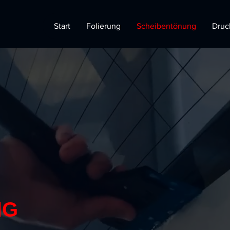
Start
Folierung
Scheibentönung
Druc
NG