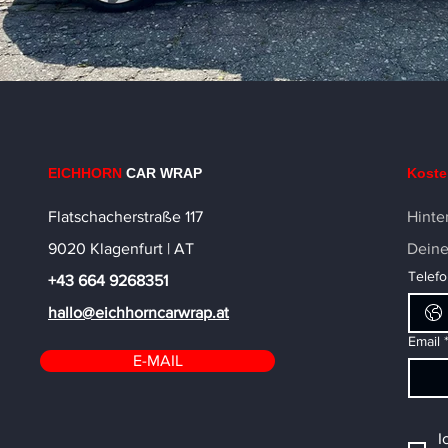
EICHHORN
CAR WRAP
Koste
Flatschacherstraße 117
Hinte
9020 Klagenfurt | AT
Deine
Telef
+43 664 9268351
hallo@eichhorncarwrap.at
Email
E-MAIL
I