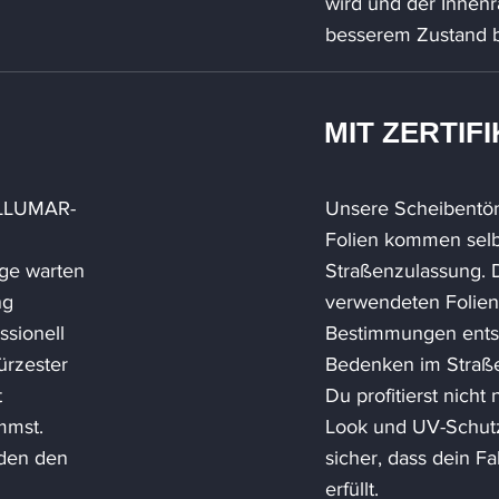
wird und der Innenr
besserem Zustand b
MIT ZERTIF
 LLUMAR-
Unsere Scheibentö
Folien kommen selb
nge warten
Straßenzulassung. D
ng
verwendeten Folien
ssionell
Bestimmungen ents
ürzester
Bedenken im Straße
t
Du profitierst nich
mmst.
Look und UV-Schutz
nden den
sicher, dass dein Fa
erfüllt.