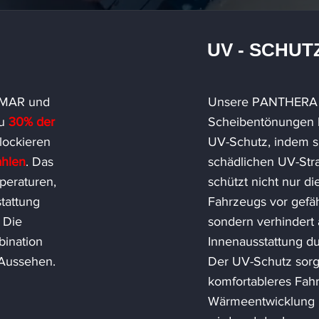
UV - SCHUT
UMAR und
Unsere PANTHERA
zu
30% der
Scheibentönungen 
lockieren
UV-Schutz, indem s
ahlen
. Das
schädlichen UV-Stra
peraturen,
schützt nicht nur d
tattung
Fahrzeugs vor gefäh
 Die
sondern verhindert
bination
Innenausstattung d
 Aussehen.
Der UV-Schutz sorgt
komfortableres Fahr
Wärmeentwicklung i